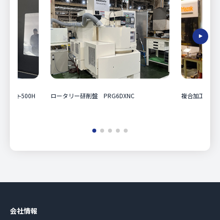
REX e-500H
ロータリー研削盤 PRG6DXNC
複合加工機 Maza
会社情報