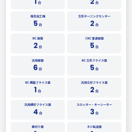
1
2
台
台
複合加工機
立形ターニングセンター
5
2
台
台
NC 旋盤
CNC 普通旋盤
2
5
台
台
汎用旋盤
NC 立形フライス盤
6
5
台
台
NC 横型フライス盤
汎用立形フライス盤
1
2
台
台
汎用横形フライス盤
スロッター・キーシーター
4
3
台
台
歯切り盤
ネジ転造盤