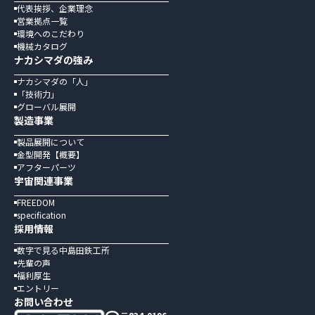
代表挨拶、企業理念
営業拠点一覧
環境へのこだわり
機械カタログ
ナカシマダの強み
ナカシマダの「人」
「技術力」
グローバル展開
製造事業
製品展開について
金型開発【概要】
アフターパーツ
宇宙関連事業
FREEDOM
specification
採用情報
数字で見る中島田鉄工所
先輩の声
福利厚生
エントリー
お問い合わせ