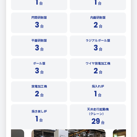
1
1
台
台
円筒研削盤
内面研削盤
3
2
台
台
平面研削盤
ラジアルボール盤
3
3
台
台
ボール盤
ワイヤ放電加工機
3
2
台
台
放電加工機
焼入れ炉
2
1
台
台
天井走行起動機
焼き戻し炉
（クレーン）
1
29
台
台