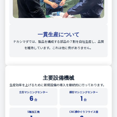
一貫生産について
ナカシマダでは、製品を構成する部品の７割を自社生産し、品質
を維持しています。これは他に例がありません。
主要設備機械
生産効率を上げるために新規設備の導入を継続的に行っております。
立形マシニングセンター
横形マシニングセンター
6
1
台
台
5軸加工機
CNC横中ぐりフライス盤