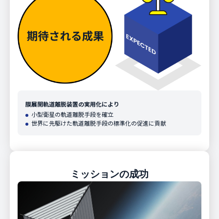
膜展開軌道離脱装置の実用化により
小型衛星の軌道離脱手段を確立
世界に先駆けた軌道離脱手段の標準化の促進に貢献
ミッションの成功