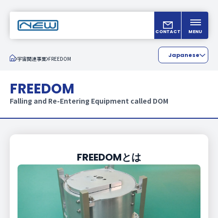
CONTACT
MENU
Japanese
宇宙関連事業
FREEDOM
主要諸元
主要諸元
English
FREEDOM
Chinese
Falling and Re-Entering Equipment called DOM
FREEDOMとは