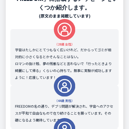
くつか紹介します。
TLEが公開されました。
(原文のまま掲載しています)
2017.01.19
FREEDOMのTLEが特定されました。
2017.01.26
FREEDOMのTLEが更新されました。
（28歳 女性）
宇宙はたしかにとてつもなく広いけれど、だからってゴミが相
2017.01.26
FREEDOMのカタログナンバーが41930で
対的に小さくなるとかそんなことはない。
あれば膜展開に成功したと思われます。
ロマンの抜け殻、夢の残骸などと言わないで「行ったときより
現在、順調に高度を下げおり、大気圏再突
綺麗にして帰る」くらいの心持ちで。無事に実験が成功します
入を２月中旬と予測しています。
ように！応援しています！
2017.02.02
FREEDOMは現在高度約300kmを周回中で
す。早ければ今週中にも・・・
（44歳 男性）
FREEDOMの名の通り、デブリ問題が解決され、宇宙へのアクセ
2017.02.06
現在高度約240kmを周回中です。今日中
スが平和で自由なもので在り続けることを願っています。その
にも再突入の可能性があります。
礎になるよう期待しています。