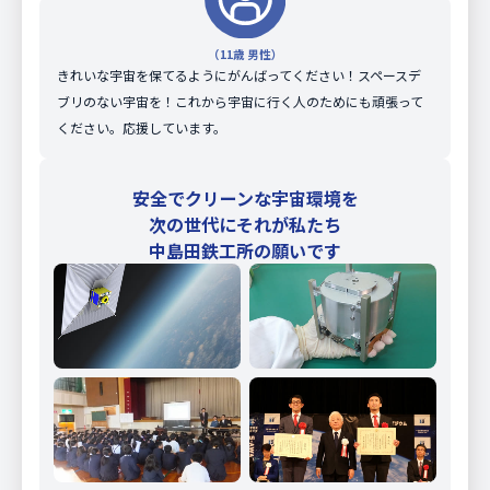
2017.02.06
公的機関によるFREEDOM(ID:41930)の軌
道情報の提供が２月６日をもって終了致し
（11歳 男性）
ました。
きれいな宇宙を保てるようにがんばってください！スペースデ
これによりFREEDOMは軌道を離脱し、7
ブリのない宇宙を！これから宇宙に行く人のためにも頑張って
日には大気圏に再突入したと思われます。
ください。応援しています。
安全でクリーンな宇宙環境を
次の世代に
それが私たち
中島田鉄工所の願いです