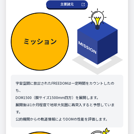
主要諸元
通信
通信
通信しない
通信しない
電力
電力
ニッケル水素電池,5V,2450mAh,一次電池の
ニッケル水素電池,5V,2450mAh,一次電池の
み
み
宇宙空間に放出されたFREEDOMは一定時間をカウントしたの
ち、
DOM1500（膜サイズ1500mm四方）を展開します。
展開後は1か月程度で地球大気圏に再突入すると予想していま
す。
公的機関からの軌道情報によりDOMの性能を評価します。