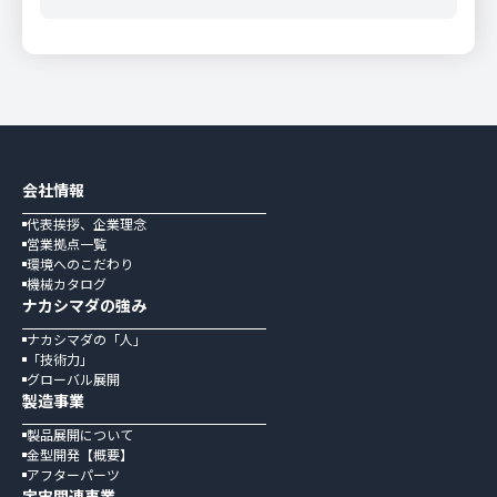
会社情報
代表挨拶、企業理念
営業拠点一覧
環境へのこだわり
機械カタログ
ナカシマダの強み
放出の瞬間を捉えた画像
※一番左がFREEDOM
ナカシマダの「人」
「技術力」
グローバル展開
製造事業
製品展開について
金型開発【概要】
アフターパーツ
宇宙関連事業