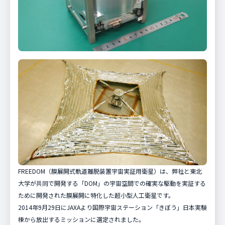
FREEDOMの外観（膜展開時）
FREEDOMの外観（膜展開時）
質量
質量
1.33kg
1.33kg
サイズ
サイズ
W113mm×D113mm×H113.5mm
W113mm×D113mm×H113.5mm
膜寸法
膜寸法
1.5m四方
1.5m四方
軌道
軌道
高度400km・軌道傾斜角51.6°の円軌道（予
高度400km・軌道傾斜角51.6°の円軌道（予
定）
定）
FREEDOM（膜展開式軌道離脱装置宇宙実証用衛星）は、弊社と東北
ミッション期間
ミッション期間
1ヶ月程度
1ヶ月程度
大学が共同で開発する「DOM」の宇宙空間での確実な駆動を実証する
ために開発された膜展開に特化した超小型人工衛星です。
ペーロード
ペーロード
膜展開式軌道離脱装置DOM1500
膜展開式軌道離脱装置DOM1500
2014年9月29日にJAXAより国際宇宙ステーション「きぼう」日本実験
姿勢制御
姿勢制御
制御しない
制御しない
棟から放出するミッションに選定されました。