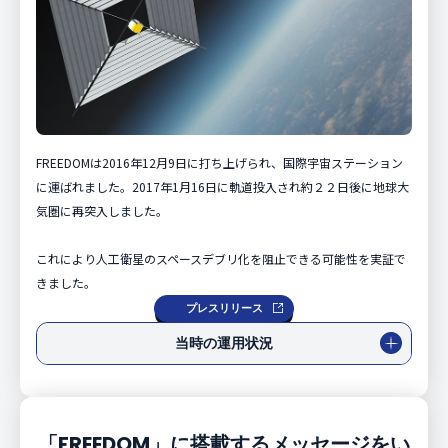
FREEDOMは2016年12月9日に打ち上げられ、国際宇宙ステーション
に運ばれました。2017年1月16日に軌道投入され約２２日後に地球大
気圏に再突入しました。
これにより人工衛星のスペースデブリ化を阻止できる可能性を実証で
きました。
プレスリリース
当時の運用状況
2017.01.16
FREEDOMのTLEが特定されました。
「FREEDOM」に搭載するメッセージをい
2017.01.18
今回放出された６機のCubeSatの最初の