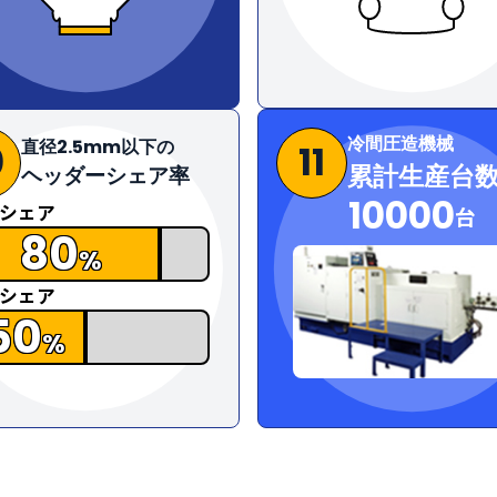
冷間圧造機械
直径2.5mm以下の
0
11
累計生産台
ヘッダーシェア率
10000
シェア
台
80
%
シェア
50
%