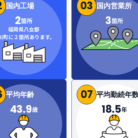
2
03
国内工場
国内営業所
2
3
箇所
箇所
福岡県八女郡
川町に２箇所あります。
6
07
平均年齢
平均勤続年
43.9
18.5
歳
年