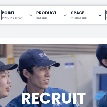
POINT
PRODUCT
SPACE
ナカシマダの強み
製造事業
宇宙関連事業
情報・沿革
る中島田鉄工所
開について
ナカシマダの「人」
specification
代表挨拶、企業理念
金型開発【概要】
先輩の声
「技術力」
福利厚生
アフターパーツ
営業拠点一覧
グローバル展開
エントリーフォーム
環境へのこだわ
RECRUIT