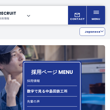
RECRUIT
採用情報
CONTACT
MENU
Japanese
り
English
Chinese
採用ページ MENU
採用情報
数字で見る中島田鉄工所
先輩の声