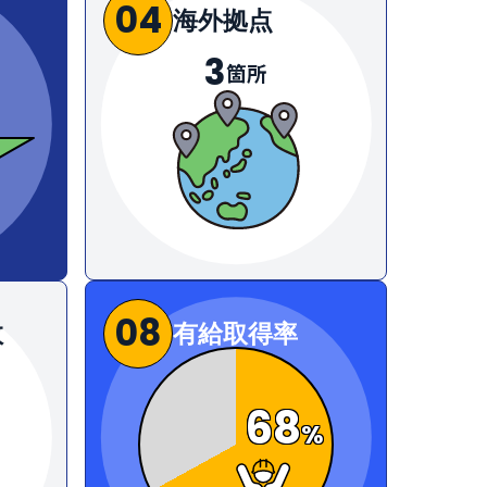
04
海外拠点
3
箇所
08
数
有給取得率
68
%