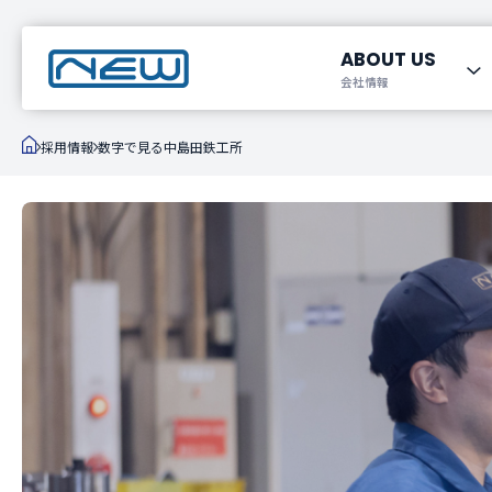
ABOUT US
会社情報
ナカシマダのものづくり
宇宙関連事業
採用情報
製造事業
企業情報・工場
FREEDOM
数字で見
製品展
採用情報
数字で見る中島田鉄工所