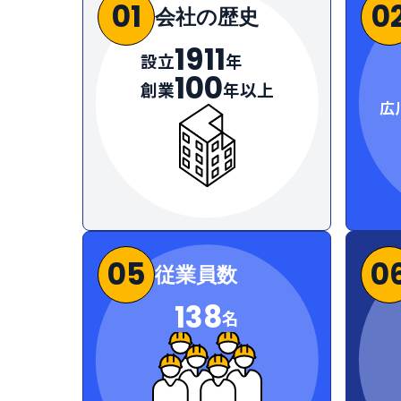
01
0
会社の歴史
1911
設立
年
100
創業
年以上
広
05
0
従業員数
138
名