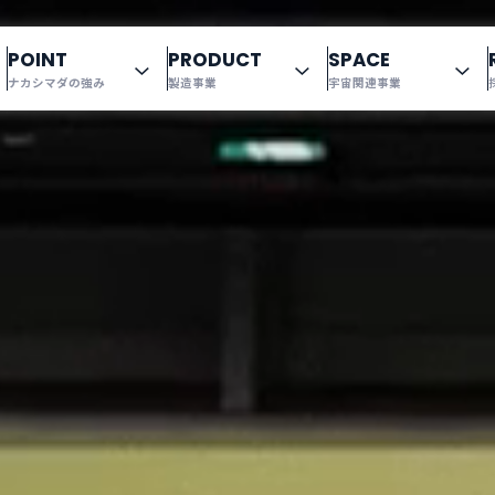
POINT
PRODUCT
SPACE
ナカシマダの強み
製造事業
宇宙関連事業
情報・沿革
る中島田鉄工所
開について
ナカシマダの「人」
specification
代表挨拶、企業理念
金型開発【概要】
先輩の声
「技術力」
福利厚生
アフターパーツ
営業拠点一覧
グローバル展開
エントリーフォーム
環境へのこだわ