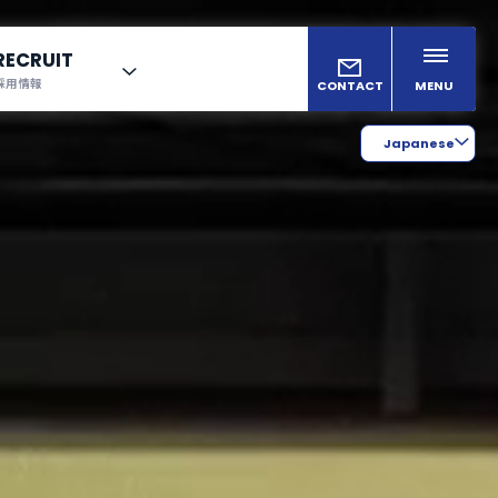
RECRUIT
採用情報
CONTACT
MENU
Japanese
り
English
Chinese