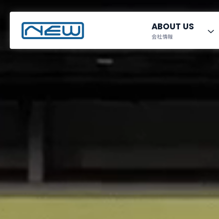
ABOUT US
会社情報
ナカシマダのものづくり
宇宙関連事業
採用情報
製造事業
企業情報・工場
FREEDOM
数字で見
製品展