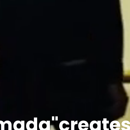
mada"
creates