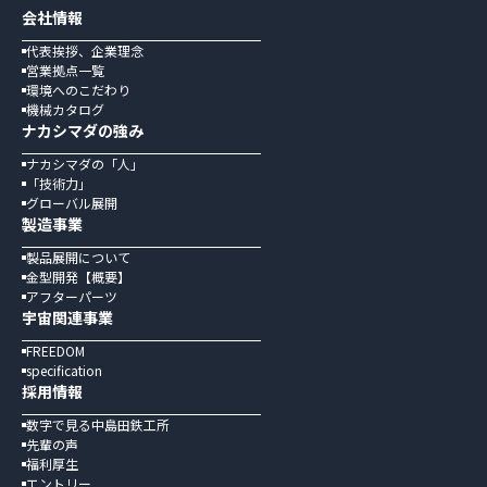
会社情報
代表挨拶、企業理念
営業拠点一覧
環境へのこだわり
機械カタログ
ナカシマダの強み
ナカシマダの「人」
「技術力」
グローバル展開
製造事業
製品展開について
金型開発【概要】
アフターパーツ
宇宙関連事業
FREEDOM
specification
採用情報
数字で見る中島田鉄工所
先輩の声
福利厚生
エントリー